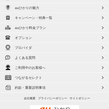
chevron_right
auひかりの魅力
chevron_right
キャンペーン・特典一覧
chevron_right
auひかり料金プラン
chevron_right
オプション
chevron_right
プロバイダ
chevron_right
よくある質問
chevron_right
ご利用中のお客様へ
chevron_right
つながるセレクト
chevron_right
約款・重要説明事項
会社概要
プライバシーポリシー
サイトポリシー