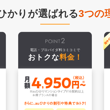
uひかりが選ばれる
3つの
電話・プロバイダ料コミコミで
おトクな
料金！