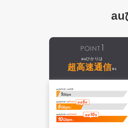
a
auひかりは
超高速通信
※1