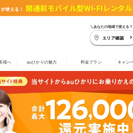
開通前モバイル型Wi-Fiレンタル
トが使える！
＼あなたの地域で使える？
エリア確認
客様へ
auひかりの魅力
料金プラン
キャン