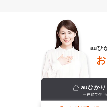
au
お
auひか
一戸建て住宅