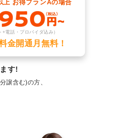
以上 お得プランAの場合
ト+電話・プロバイダ込み）
料金開通月無料！
ます!
分譲含む)の方、