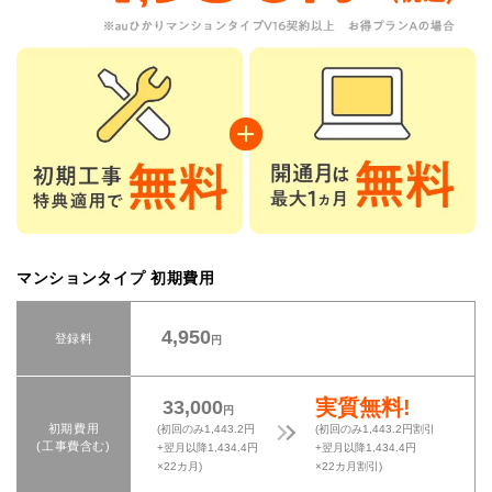
マンションタイプ 初期費用
4,950
登録料
円
実質無料!
33,000
円
初期費用
(初回のみ1,443.2円
(初回のみ1,443.2円割引
(工事費含む)
+翌月以降1,434.4円
+翌月以降1,434.4円
×22カ月)
×22カ月割引)