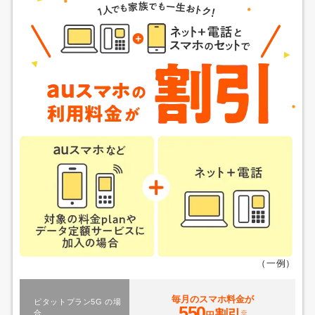
（一例）
毎月のスマホ料金が
ピタットプラン5G の場
550
割引
※
合