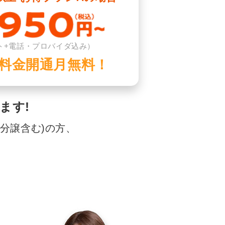
ト+電話・プロバイダ込み）
料金開通月無料！
ます!
分譲含む)の方、