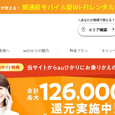
開通前モバイル型Wi-Fiレンタル
トが使える！
＼あなたの地域で使える？
エリア確認
客様へ
auひかりの魅力
料金プラン
キャン