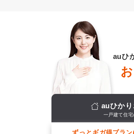
au
お
auひか
一戸建て住宅
ずっとギガ得プラン(