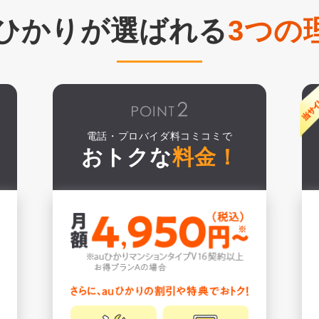
uひかりが選ばれる
3つの
電話・プロバイダ料コミコミで
おトクな
料金！