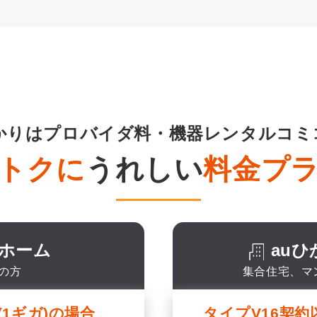
ひかりはプロバイダ料・機器レンタルコミ
トクに
うれしい
料金プ
りホーム
au
の方
集合住宅、マ
1ギガ)の場合
タイプV16契約