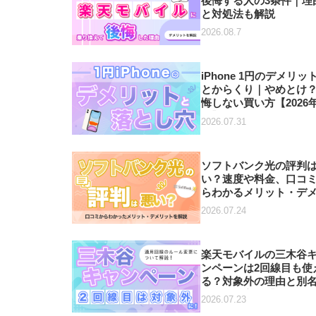
後悔する人の3条件｜理
と対処法も解説
2026.08.7
iPhone 1円のデメリッ
とからくり｜やめとけ
悔しない買い方【2026年
月】
2026.07.31
ソフトバンク光の評判
い？速度や料金、口コ
らわかるメリット・デ
ットを解説
2026.07.24
楽天モバイルの三木谷
ンペーンは2回線目も使
る？対象外の理由と別
で得する方法【2026年7
2026.07.23
最新】