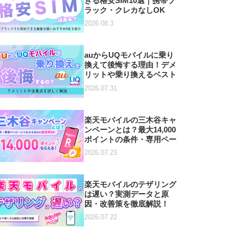
きる格安SIM10選｜携帯ブ
ラック・クレカなしOK
2026.08.3
auからUQモバイルに乗り
換えて後悔する理由！デメ
リットや乗り換えるベスト
タイミングを解説
2026.07.31
楽天モバイルの三木谷キャ
ンペーンとは？最大14,000
ポイントの条件・専用ペー
ジ・いつもらえるかを徹底
2026.07.23
解説【2026年7月最新】
楽天モバイルのテザリング
は遅い？実測データと原
因・改善策を徹底解説！
2026.07.22