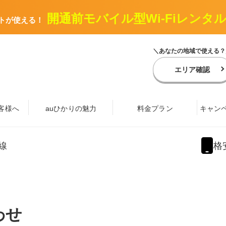
開通前モバイル型Wi-Fiレンタ
トが使える！
＼あなたの地域で使える？
エリア確認
客様へ
auひかりの魅力
料金プラン
キャン
線
格
わせ