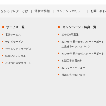
つながるセレクトとは
運営者情報
コンテンツポリシー
お問い合わ
サービス一覧
キャンペーン・特典一覧
電話サービス
126,000円還元
テレビサービス
auひかり 乗りかえスタートサポート
上乗せキャッシュバック
セキュリティサービス
auひかり 乗りかえスタートサポート
無線LANレンタル
初期工事実質無料
かけつけ設定サポート
auスマートバリュー
引越し先でauひかり