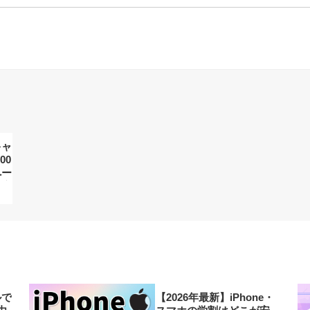
キャ
00
ペー
徹底
ルで
【2026年最新】iPhone・