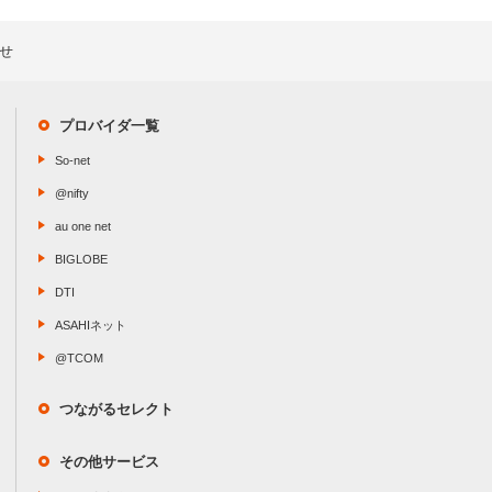
せ
プロバイダ一覧
So-net
@nifty
au one net
BIGLOBE
DTI
ASAHIネット
@TCOM
つながるセレクト
その他サービス