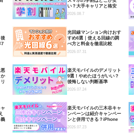
由
スマホの学割はどこが安
い？大手キャリアと格安
SIM8社を徹底比較
2026.08.7
ト
光回線マンション向けおす
？後
すめ6選｜使える回線の調
7
べ方と料金を徹底比較
2026.07.31
は悪
楽天モバイルのデメリット
ミか
9選！やめたほうがいい？
メリ
後悔しない判断基準
【2026年7月】
2026.07.24
キャ
楽天モバイルの三木谷キャ
え
ンペーンは紹介キャンペー
名義
ンと併用できる？iPhone
月
割引との組み合わせも解説
2026.07.23
【2026年7月最新】