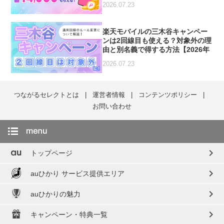
2026.07.23
楽天モバイルの三木谷キャンペー
ンは2回線目も使える？対象外の理
由と別名義で得する方法【2026年
7月最新】
2026.07.23
つながるセレクトとは
運営者情報
コンテンツポリシー
お問い合わせ
chevron_right
トップページ
chevron_right
auひかり サービス提供エリア
chevron_right
auひかりの魅力
chevron_right
キャンペーン・特典一覧