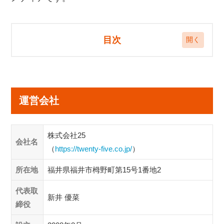
目次
運営会社
メディアについて
運営会社
編集部について
監修・運営体制について
株式会社25
会社名
お問い合わせ
（
https://twenty-five.co.jp/
）
所在地
福井県福井市栂野町第15号1番地2
代表取
新井 優菜
締役