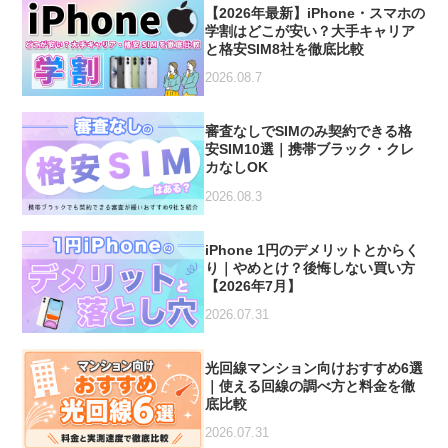
【2026年最新】iPhone・スマホの
学割はどこが安い？大手キャリア
と格安SIM8社を徹底比較
2026.08.7
審査なしでSIMのみ契約できる格
安SIM10選｜携帯ブラック・クレ
カなしOK
2026.08.3
iPhone 1円のデメリットとからく
り｜やめとけ？後悔しない買い方
【2026年7月】
2026.07.31
光回線マンション向けおすすめ6選
｜使える回線の調べ方と料金を徹
底比較
2026.07.31