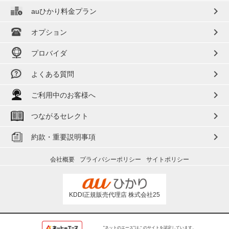
chevron_right
auひかり料金プラン
chevron_right
オプション
chevron_right
プロバイダ
chevron_right
よくある質問
chevron_right
ご利用中のお客様へ
chevron_right
つながるセレクト
chevron_right
約款・重要説明事項
会社概要
プライバシーポリシー
サイトポリシー
KDDI正規販売代理店 株式会社25
"ネットのエース"はこのサイトを認定しています。