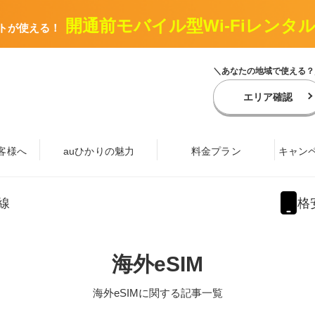
開通前モバイル型Wi-Fiレンタ
トが使える！
＼あなたの地域で使える？
エリア確認
客様へ
auひかりの魅力
料金プラン
キャン
線
格
海外eSIM
海外eSIMに関する記事一覧