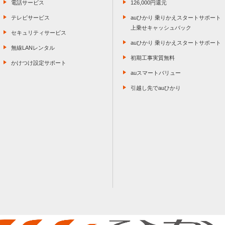
電話サービス
126,000円還元
テレビサービス
auひかり 乗りかえスタートサポート
上乗せキャッシュバック
セキュリティサービス
auひかり 乗りかえスタートサポート
無線LANレンタル
初期工事実質無料
かけつけ設定サポート
auスマートバリュー
引越し先でauひかり