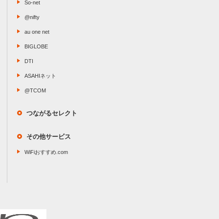
So-net
@nifty
au one net
BIGLOBE
DTI
ASAHIネット
@TCOM
つながるセレクト
その他サービス
WiFiおすすめ.com