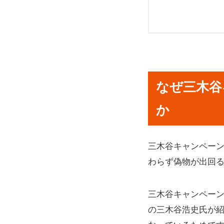
なぜ三木谷キ
三木谷キャン
なぜ三木谷
① クーポン
② SNSで
か
③ カード番
④ 紹介リン
三木谷キャンペー
偽物の三木谷
わらず偽物が出回
楽天ID・パ
クレジットカ
三木谷キャンペー
三木谷キャン
の三木谷浩史氏が
適用状況は専