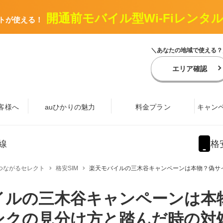
開通前モバイル型Wi-Fiレンタ
トが使える！
＼あなたの地域で使える？
エリア確認
客様へ
auひかりの魅力
料金プラン
キャン
線
格
つながるセレクト
格安SIM
楽天モバイルの三木谷キャンペーンは本物？偽サイ
イルの三木谷キャンペーンは本
ンクの見分け方と踏んだ時の対