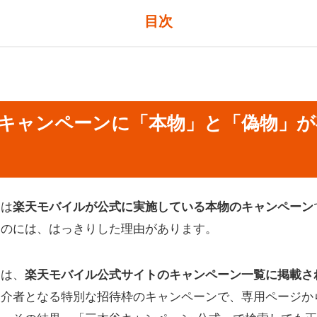
目次
ャンペーンに「本物」と「偽物」が存在するのか
ペーンの本物と偽物を見分ける4つのポイント
キャンペーンに「本物」と「偽物」が
コードとURLを確認する
の個別勧誘は詐欺を疑う
号やパスワードの入力を求められたら中断する
クを「三木谷キャンペーン」と偽るケースに注意
ンは
楽天モバイルが公式に実施している本物のキャンペーン
キャンペーンリンクを踏んでしまった時の対処法
るのには、はっきりした理由があります。
スワードを入力してしまった場合
ード番号を入力してしまった場合
ンは、
ペーンが正しく適用されているか確認する方法
楽天モバイル公式サイトのキャンペーン一覧に掲載さ
紹介者となる特別な招待枠のキャンペーンで、専用ページか
用窓口で確認する