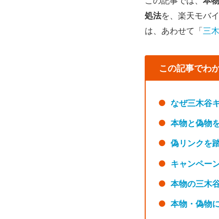
この記事では、
本
処法
を、楽天モバ
は、あわせて「
三
この記事でわ
なぜ三木谷
本物と偽物
偽リンクを
キャンペー
本物の三木
本物・偽物