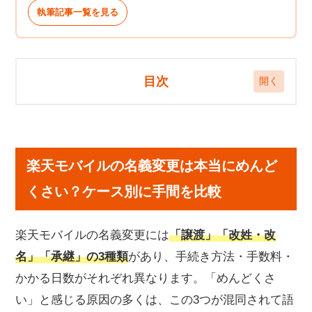
執筆記事一覧を見る
目次
楽天モバイルの名義変更は本当にめんどくさい？
ケース別に手間を比較
楽天モバイルの名義変更は本当にめんど
楽天モバイルの名義変更が必要になる主な3つの
ケース
くさい？ケース別に手間を比較
名義を家族や第三者に変更したいとき｜名義変更（譲
渡）
楽天モバイルの名義変更には
「譲渡」「改姓・改
苗字や名前が変わったとき｜改姓・改名
名」「承継」の3種類
があり、手続き方法・手数料・
名義人が逝去し、家族が引き継いで使用するとき｜承
継
かかる日数がそれぞれ異なります。「めんどくさ
楽天モバイルの名義変更の手順
い」と感じる原因の多くは、この3つが混同されて語