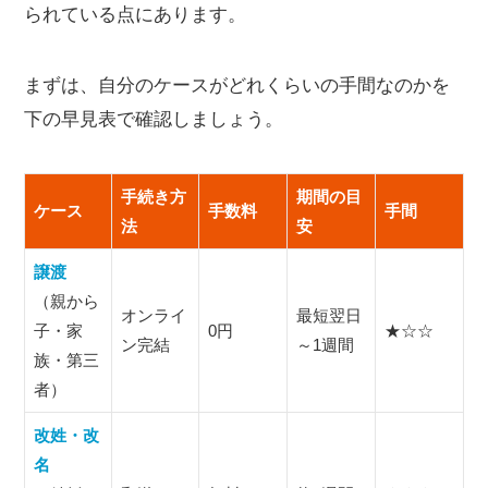
名義変更（譲渡）の手順
られている点にあります。
改姓・改名の手順
承継の手順
まずは、自分のケースがどれくらいの手間なのかを
乗り換え（MNP）と同時に名義変更したいときの
下の早見表で確認しましょう。
手順と注意点
Web申し込みでは「MNP転入」と「名義変更」は同時
手続き方
期間の目
にできない
ケース
手数料
手間
法
安
楽天モバイルショップなら委任状で「乗り換え＋名義
変更」が同時にできる
譲渡
「名義人相違による開通手続き中断のお知らせ」が届
（親から
いたときは
オンライ
最短翌日
子・家
0円
★☆☆
楽天モバイルの名義変更に必要な書類
ン完結
～1週間
族・第三
楽天モバイルの名義変更は店頭や郵送でもでき
者）
る？
改姓・改
楽天モバイルの名義変更は何日かかる？
名
楽天モバイルの名義変更をキャンセルする方法