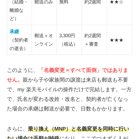
（結婚・
郵送のみ
無料
約2週間
★★☆
楽天モバイルで名義変更する時の注意点
離婚な
ど）
分割で購入した端末代金の請求先は変更にならない
楽天ポイント・楽メールは新契約者へ引き継げない
承継
郵送＋オ
3,300円
約2週間
楽天グループ各サービスとの連携が解除になる可能性
（契約者
★★★
ンライン
（税込）
＋審査
保証サービス等の請求先や自動解約について
の逝去）
楽天モバイルで名義変更ができない場合の主な原
因と対処法
このように、
「名義変更＝すべて面倒」ではありま
「契約者変更のお手続きをすることができません」と
せん。
親から子や家族間の譲渡は来店も郵送も不要
表示される
で、my 楽天モバイルの操作だけで完結します。一方
譲渡のお手続きの項目が表示されない
で、氏名が変わる改姓・改名と、契約者が亡くなっ
「お申し込みいただけない製品があります」と表示さ
れる
た場合の承継は郵送が必要で、日数もかかります。
楽天モバイルの名義変更に関してのよくある質問
親から子への名義変更は店舗でできますか？
さらに、
乗り換え（MNP）と名義変更を同時に行い
名義変更で楽天ポイントはもらえますか？引き継げま
たい場合は手順が特殊
になり、ここでつまずく人が