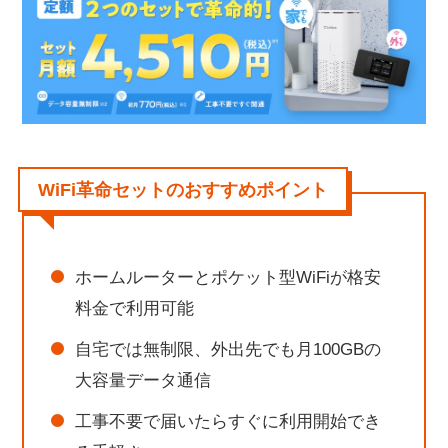
WiFi革命セットの評判・口コミ【利用者のリアル
な声】
WiFi革命セットの悪い評判・口コミ
WiFi革命セットの良い評判・口コミ
WiFi革命セットの口コミ・評判を踏まえた注意点
WiFi革命セットの6つのメリット
WiFi革命セットのおすすめポイント
ホームルーターとポケットWiFiをセットで使えて格安
自宅では無制限、外出先でも月100GBまで使える
工事不要で端末が届いたらすぐにネットが使える
ホームルーターとポケット型WiFiが格安
ソフトバンクユーザーは「おうち割 光セット」でさら
料金で利用可能
にお得になる
自宅では無制限、外出先でも月100GBの
契約期間の縛りがなく違約金もかからない
大容量データ通信
最大40,000円のお得なキャッシュバックが受け取れる
WiFi革命セットの5つのデメリット
工事不要で届いたらすぐに利用開始でき
2台のうち、片方だけを解約することはできない