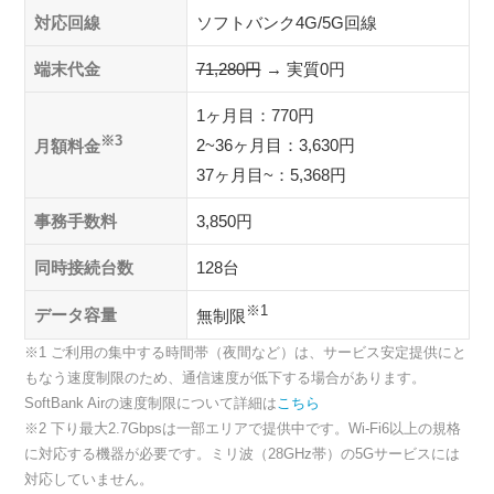
対応回線
ソフトバンク4G/5G回線
端末代金
71,280円
→ 実質0円
1ヶ月目：770円
※3
2~36ヶ月目：3,630円
月額料金
37ヶ月目~：5,368円
事務手数料
3,850円
同時接続台数
128台
※1
データ容量
無制限
※1 ご利用の集中する時間帯（夜間など）は、サービス安定提供にと
もなう速度制限のため、通信速度が低下する場合があります。
SoftBank Airの速度制限について詳細は
こちら
※2 下り最大2.7Gbpsは一部エリアで提供中です。Wi-Fi6以上の規格
に対応する機器が必要です。ミリ波（28GHz帯）の5Gサービスには
対応していません。