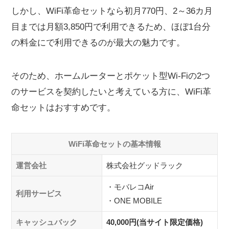
しかし、WiFi革命セットなら初月770円、2～36カ月
3年以上同じインターネット回線を使いたい
目までは月額3,850円で利用できるため、ほぼ1台分
WiFi革命セットの契約から利用開始までの流れ
の料金にで利用できるのが最大の魅力です。
WiFi革命セットに関するよくある質問
WiFi革命セットの解約方法は？
そのため、ホームルーターとポケット型Wi-Fiの2つ
WiFi革命セットの問い合わせ先は？
のサービスを契約したいと考えている方に、WiFi革
WiFi革命セットの速度が遅い場合の対処法は？
命セットはおすすめです。
WiFi革命セットのキャンペーンやキャッシュバックは
ありますか？
WiFi革命セットの対応エリアは？
WiFi革命セットの基本情報
WiFi革命セットの端末が届かない場合はどうしたらい
い？
運営会社
株式会社グッドラック
まとめ：WiFi革命セットは2台セットのお得なサ
・モバレコAir
ービス
利用サービス
・ONE MOBILE
キャッシュバック
40,000円(当サイト限定価格)