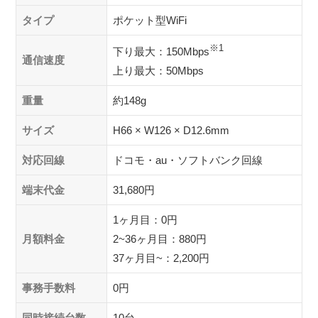
タイプ
ポケット型WiFi
※1
下り最大：150Mbps
通信速度
上り最大：50Mbps
重量
約148g
サイズ
H66 × W126 × D12.6mm
対応回線
ドコモ・au・ソフトバンク回線
端末代金
31,680円
1ヶ月目：0円
月額料金
2~36ヶ月目：880円
37ヶ月目~：2,200円
事務手数料
0円
同時接続台数
10台