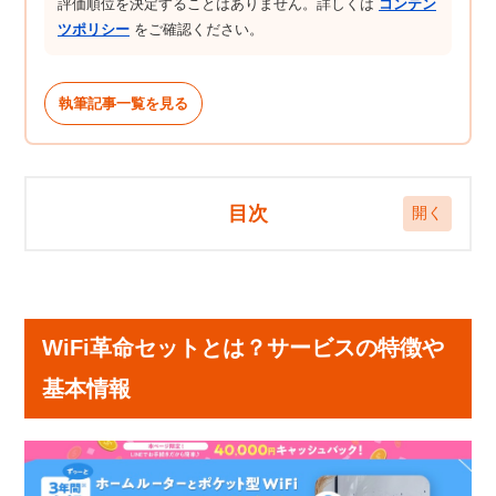
評価順位を決定することはありません。詳しくは
コンテン
ツポリシー
をご確認ください。
執筆記事一覧を見る
目次
WiFi革命セットとは？サービスの特徴や基本情報
ホームルーター「モバレコAir」の詳細
WiFi革命セットとは？サービスの特徴や
ポケット型WiFi「ONE MOBILE」の詳細
基本情報
WiFi革命セットの料金プランを解説！
端末購入プランの概要
端末レンタルプランの概要
端末購入プランとレンタルプランの比較