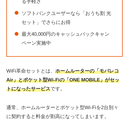
る手軽さ
契約開始から3年を超えると、月額割引がなく料金が割
ソフトバンクユーザーなら「おうち割 光
高になる
セット」でさらにお得
「モバレコAir」は速度制限がかかる場合がある
途中で解約すると端末の残債が請求される
最大40,000円のキャッシュバックキャン
モバレコエアーとONE MOBILEは一緒に届かない
ペーン実施中
WiFi革命セットはこんな人におすすめ
自宅でも外出先でもインターネットをたくさん利用し
たい人
WiFi革命セットとは、
ホームルーターの「モバレコ
回線工事なしでインターネット環境を用意したい人
Air」とポケット型Wi-Fiの「ONE MOBILE」がセッ
ホームルーターとポケット型WiFiの2台持ちを予定して
おり月額料金を抑えたい人
トになったサービス
です。
ソフトバンクユーザーでホームルーターやポケット型
Wi-Fiの契約を考えている人
通常、ホームルーターとポケット型Wi-Fiを2台別々
WiFi革命セットに不向きな人の特徴
に契約すると料金が割高になってしまいます。
オンラインゲームを快適に楽しみたい人
速度制限をできる限り受けたくない