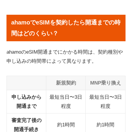
ahamoでeSIMを契約したら開通までの時間はど
のくらい？
ahamoでeSIMを契約したら開通までの時
ahamoでeSIMを申し込む手順
STEP1：事前準備
間はどのくらい？
STEP2：ahamo公式サイトから申し込み
STEP3：eSIMプロファイルの設定
ahamoのeSIM開通までにかかる時間は、契約種別や
ahamoのeSIMが開通しない原因と対処法
申し込みの時間帯によって異なります。
ahamoでeSIMを使うメリットと注意点
ahamoのeSIMに関するよくある質問
新規契約
MNP乗り換え
まとめ｜ahamoのeSIM開通をスムーズに進める
申し込みから
最短当日〜3日
最短当日〜3日
ために
開通まで
程度
程度
審査完了後の
約1時間
約1時間
開通手続き