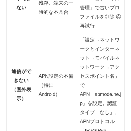
残存、端末の一
ない
管理」で古いプロ
時的な不具合
ファイルを削除 ④
再試行
「設定→ネットワ
ークとインターネ
ット→モバイルネ
ットワーク→アク
通信がで
APN設定の不備
セスポイント名」
きない
（特に
で
（圏外表
Android）
APN「spmode.ne.j
示）
p」を設定。認証
タイプ「なし」、
APNプロトコル
「IPv4/IPv6」