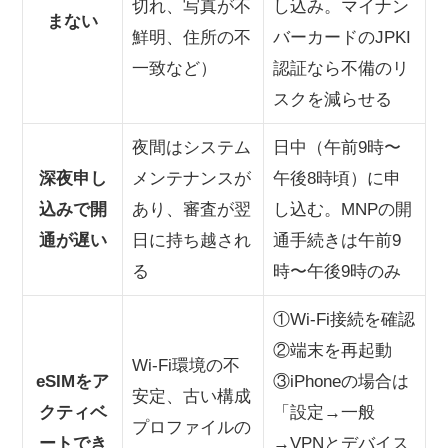
切れ、写真が不
し込み。マイナン
まない
鮮明、住所の不
バーカードのJPKI
一致など）
認証なら不備のリ
スクを減らせる
夜間はシステム
日中（午前9時〜
深夜申し
メンテナンスが
午後8時頃）に申
込みで開
あり、審査が翌
し込む。MNPの開
通が遅い
日に持ち越され
通手続きは午前9
る
時〜午後9時のみ
①Wi-Fi接続を確認
②端末を再起動
Wi-Fi環境の不
eSIMをア
③iPhoneの場合は
安定、古い構成
クティベ
「設定→一般
プロファイルの
ートでき
→VPNとデバイス