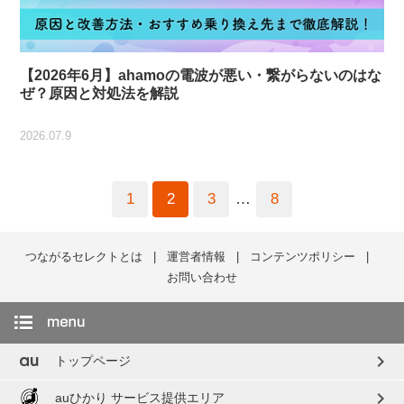
【2026年6月】ahamoの電波が悪い・繋がらないのはな
ぜ？原因と対処法を解説
2026.07.9
1
2
3
…
8
つながるセレクトとは
運営者情報
コンテンツポリシー
お問い合わせ
chevron_right
トップページ
chevron_right
auひかり サービス提供エリア