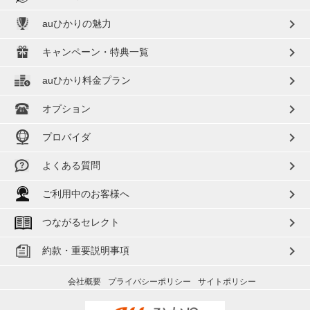
chevron_right
auひかりの魅力
chevron_right
キャンペーン・特典一覧
chevron_right
auひかり料金プラン
chevron_right
オプション
chevron_right
プロバイダ
chevron_right
よくある質問
chevron_right
ご利用中のお客様へ
chevron_right
つながるセレクト
chevron_right
約款・重要説明事項
会社概要
プライバシーポリシー
サイトポリシー