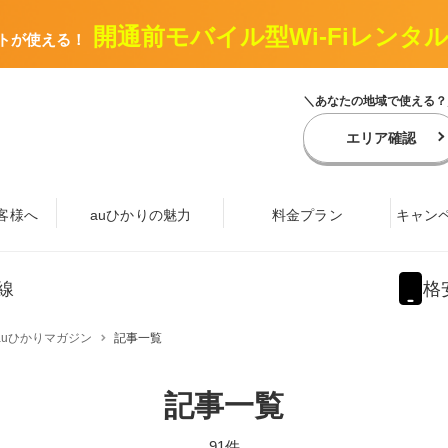
開通前モバイル型Wi-Fiレンタ
トが使える！
＼あなたの地域で使える？
エリア確認
客様へ
auひかりの魅力
料金プラン
キャン
線
格
auひかりマガジン
記事一覧
記事一覧
91件