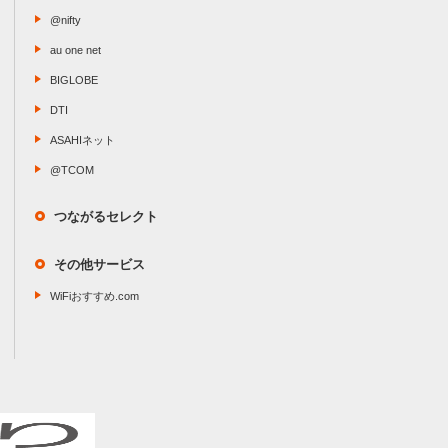
@nifty
au one net
BIGLOBE
DTI
ASAHIネット
@TCOM
つながるセレクト
その他サービス
WiFiおすすめ.com