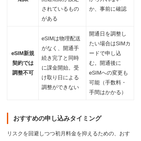
されているもの
か、事前に確認
がある
開通日を調整し
eSIMは物理配送
たい場合はSIMカ
がなく、開通手
eSIM新規
ードで申し込
続き完了と同時
契約では
む。開通後に
に課金開始。受
調整不可
eSIMへの変更も
け取り日による
可能（手数料・
調整ができない
手間はかかる）
おすすめの申し込みタイミング
リスクを回避しつつ初月料金を抑えるための、おす