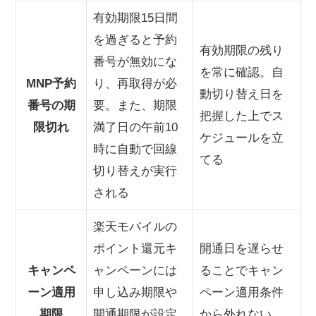
有効期限15日間
を過ぎると予約
有効期限の残り
番号が無効にな
を常に確認。自
MNP予約
り、再取得が必
動切り替え日を
番号の期
要。また、期限
把握した上でス
限切れ
満了日の午前10
ケジュールを立
時に自動で回線
てる
切り替えが実行
される
楽天モバイルの
ポイント還元キ
開通日を遅らせ
キャンペ
ャンペーンには
ることでキャン
ーン適用
申し込み期限や
ペーン適用条件
期限
開通期限が設定
から外れない