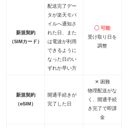
おすすめの申し込みタイミング
配送完了デー
まとめ｜楽天モバイルの開通日を調整する方法
タが楽天モバ
イルへ通知さ
◯ 可能
新規契約
れた日、また
受け取り日を
（SIMカード）
は電波が利用
調整
できるように
なった日のい
ずれか早い方
✕ 困難
物理配送がな
新規契約
開通手続きが
く、開通手続
（eSIM）
完了した日
き完了で即課
金