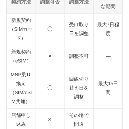
契約方法
調整可否
調整方法
な期間
新規契約
受け取り
最大7日程
（SIMカー
◯
日を調整
度
ド）
新規契約
✕
調整不可
—
（eSIM）
MNP乗り
回線切り
換え
最大15日
◯
替え日を
（SIM/eSI
間
調整
M共通）
店舗申し
その場で
✕
—
込み
開通