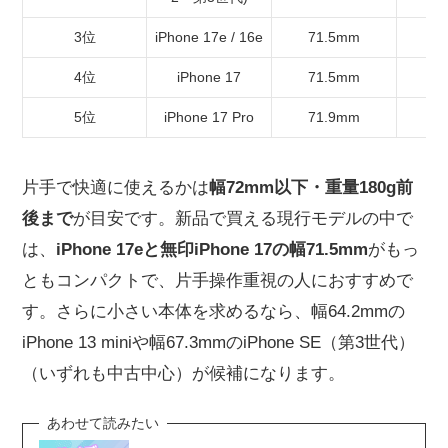
3位
iPhone 17e / 16e
71.5mm
6
4位
iPhone 17
71.5mm
6
5位
iPhone 17 Pro
71.9mm
6
片手で快適に使えるかは
幅72mm以下・重量180g前
後まで
が目安です。新品で買える現行モデルの中で
は、
iPhone 17eと無印iPhone 17の幅71.5mm
がもっ
ともコンパクトで、片手操作重視の人におすすめで
す。さらに小さい本体を求めるなら、幅64.2mmの
iPhone 13 miniや幅67.3mmのiPhone SE（第3世代）
（いずれも中古中心）が候補になります。