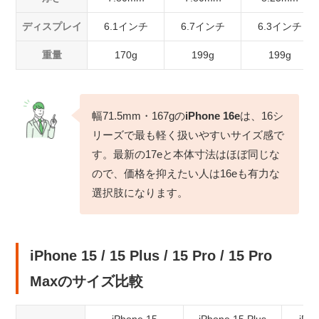
ディスプレイ
6.1インチ
6.7インチ
6.3インチ
重量
170g
199g
199g
幅71.5mm・167gの
iPhone 16e
は、16シ
リーズで最も軽く扱いやすいサイズ感で
す。最新の17eと本体寸法はほぼ同じな
ので、価格を抑えたい人は16eも有力な
選択肢になります。
iPhone 15 / 15 Plus / 15 Pro / 15 Pro
Maxのサイズ比較
iPhone 15
iPhone 15 Plus
iPho