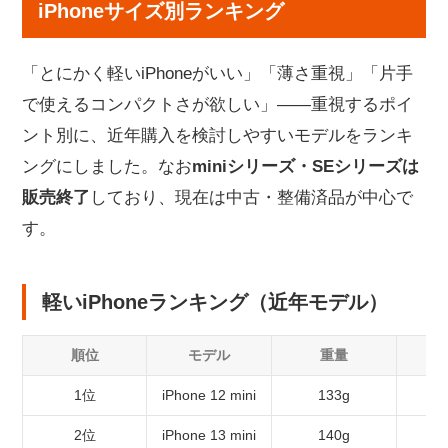
iPhoneサイズ別ランキング
「とにかく軽いiPhoneがいい」「薄さ重視」「片手
で使えるコンパクトさが欲しい」——重視するポイ
ント別に、近年購入を検討しやすいモデルをランキ
ングにしました。なお
miniシリーズ・SEシリーズは
販売終了
しており、現在は中古・整備済品が中心で
す。
軽いiPhoneランキング（近年モデル）
順位
モデル
重量
1位
iPhone 12 mini
133g
5
2位
iPhone 13 mini
140g
5