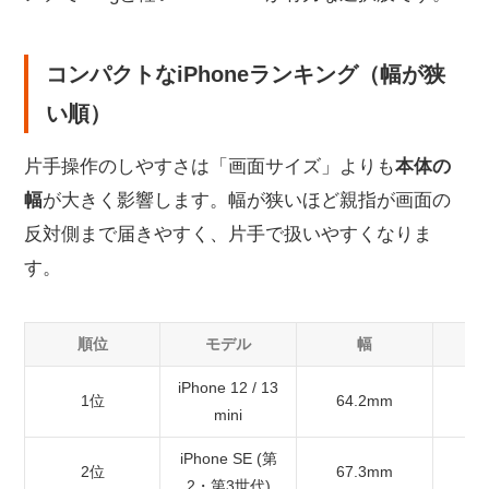
コンパクトなiPhoneランキング（幅が狭
い順）
片手操作のしやすさは「画面サイズ」よりも
本体の
幅
が大きく影響します。幅が狭いほど親指が画面の
反対側まで届きやすく、片手で扱いやすくなりま
す。
順位
モデル
幅
iPhone 12 / 13
1位
64.2mm
5
mini
iPhone SE (第
2位
67.3mm
4
2・第3世代)