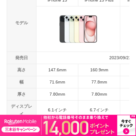
モデル
発売日
2023/09/22
高さ
147.6mm
160.9mm
1
幅
71.6mm
77.8mm
7
厚さ
7.80mm
7.80mm
8
ディスプレ
6.1インチ
6.7インチ
6
イ
重量
171g
201g