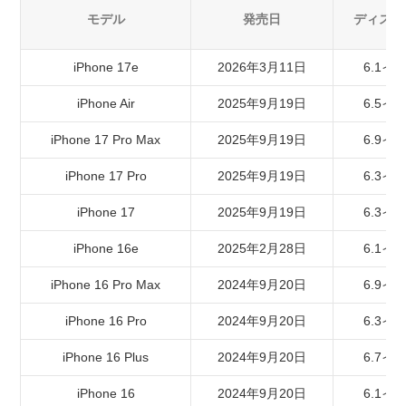
ズ比較
モデル
発売日
ディスプ
iPhone 15 / 15 Plus / 15 Pro / 15 Pro Maxのサイズ比
較
iPhone 17e
2026年3月11日
6.1イ
iPhone 14 / 14 Plus / 14 Pro / 14 Pro Maxのサイズ比
較
iPhone Air
2025年9月19日
6.5イ
iPhone SE（第1〜第3世代）/ 16e / 17eのサイズ比較
iPhone 17 Pro Max
2025年9月19日
6.9イ
iPhone 13 / 13 mini / 13 Pro / 13 Pro Maxのサイズ比較
iPhone 17 Pro
2025年9月19日
6.3イ
iPhone 12 / 12 mini / 12 Pro / 12 Pro Maxのサイズ比較
iPhone 17
2025年9月19日
6.3イ
iPhone 11 / 11 Pro / 11 Pro Maxのサイズ比較
iPhone X / XS / XS Max / XRのサイズ比較
iPhone 16e
2025年2月28日
6.1イ
iPhone 8以前のサイズ比較表
iPhone 16 Pro Max
2024年9月20日
6.9イ
iPhoneのサイズに関するよくある質問
iPhone 16 Pro
2024年9月20日
6.3イ
歴代でいちばん小さい・軽い・薄いiPhoneは？
片手で使えるサイズの目安は？
iPhone 16 Plus
2024年9月20日
6.7イ
iPhone 17と16でサイズはどう変わった？
iPhone 16
2024年9月20日
6.1イ