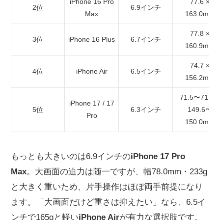
iPhone 16 Pro
77.6 ×
2位
6.9インチ
Max
163.0mm
77.8 ×
3位
iPhone 16 Plus
6.7インチ
160.9mm
74.7 ×
4位
iPhone Air
6.5インチ
156.2mm
71.5〜71.9 ×
iPhone 17 / 17
5位
6.3インチ
149.6〜
Pro
150.0mm
もっとも大きいのは6.9インチの
iPhone 17 Pro
Max
。大画面の迫力は随一ですが、幅78.0mm・233g
と大きく重いため、片手操作はほぼ両手前提になり
ます。「大画面だけど重さは抑えたい」なら、6.5イ
ンチで165gと軽い
iPhone Air
が有力な選択肢です。