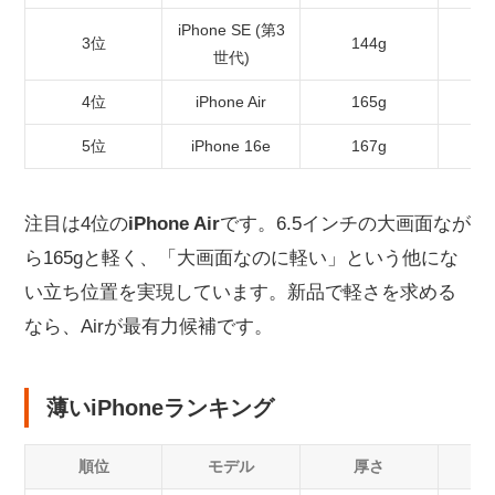
iPhone SE (第3
3位
144g
4
世代)
4位
iPhone Air
165g
6
5位
iPhone 16e
167g
6
注目は4位の
iPhone Air
です。6.5インチの大画面なが
ら165gと軽く、「大画面なのに軽い」という他にな
い立ち位置を実現しています。新品で軽さを求める
なら、Airが最有力候補です。
薄いiPhoneランキング
順位
モデル
厚さ