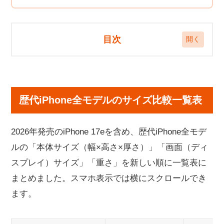
目次
歴代iPhone全モデルのサイズ比較一覧表
【軽い・薄い・大きい・小さい順】iPhoneサイズ
歴代iPhone全モデルのサイズ比較一覧表
別ランキング
軽いiPhoneランキング（近年モデル）
2026年発売のiPhone 17eを含め、歴代iPhone全モデ
薄いiPhoneランキング
ルの「本体サイズ（幅×高さ×厚さ）」「画面（ディ
大きいiPhoneランキング（画面が大きい順）
スプレイ）サイズ」「重さ」を新しい順に一覧表に
コンパクトなiPhoneランキング（幅が狭い順）
まとめました。スマホ表示では横にスクロールでき
【シリーズ別】iPhoneサイズ比較
iPhone 17 / Air / 17 Pro / 17 Pro Max / 17eのサイズ比
ます。
較
iPhone 16 / 16 Plus / 16 Pro / 16 Pro Max / 16eのサイ