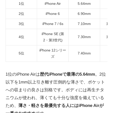
1位
iPhone Air
5.64mm
2位
iPhone 6
6.90mm
3位
iPhone 7 / 6s
7.10mm
138
iPhone SE (第
4位
7.30mm
148
2・第3世代)
iPhone 12シリー
5位
7.40mm
1
ズ
1位のiPhone Airは
歴代iPhoneで最薄の5.64mm
。2位
以下を1mm以上引き離す圧倒的な薄さで、ポケット
への収まりの良さは別格です。ボディには再生チタ
ニウムが使われ、薄くても十分な強度を備えている
ため、
薄さ・軽さを最優先する人にはiPhone Airが