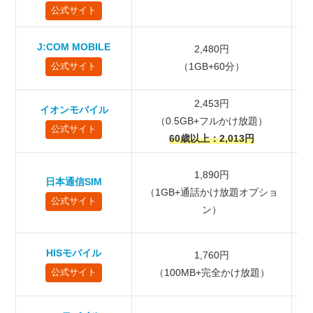
アプリ不要（オートプレフィックス）の音質は標準的
公式サイト
キャンペーン割引の適用期間｜永年か、期間限定か
J:COM MOBILE
2,480円
オンライン専用プランのサポート体制
（1GB+60分）
（
公式サイト
MNP（乗り換え）やキャンペーン適用の条件に注意
格安SIMの通話かけ放題についてよくある質問
2,453円
イオンモバイル
通話かけ放題の対象はどこまでですか？
（0.5GB+フルかけ放題）
（
公式サイト
5分・10分かけ放題の時間を超えた場合はどうなります
60歳以上：2,013円
か？
格安SIMの通話品質や安定性に問題はありませんか？
1,890円
日本通信SIM
（1GB+通話かけ放題オプショ
通話かけ放題は途中から追加・解除できますか？
公式サイト
ン）
通話かけ放題はデータ通信量に影響しますか？
まとめ
HISモバイル
1,760円
（100MB+完全かけ放題）
公式サイト