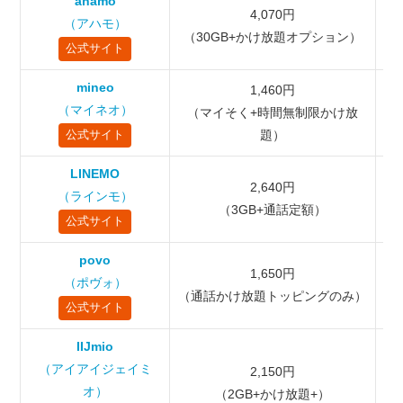
ahamo
通話品質・利便性で選ぶなら｜ahamo・Y!mobile・UQ
4,070円
（アハモ）
mobile
（30GB+かけ放題オプション）
公式サイト
【データ小容量＋かけ放題】の最安の組み合わせは？
mineo
格安SIMのかけ放題プラン選びの基礎知識
1,460円
（マイネオ）
（マイそく+時間無制限かけ放
「完全無制限」と「分数制限（5分/10分）」の違い
題）
公式サイト
アプリ不要でも音質が違う？ 3つの通話方式を簡単解
説
LINEMO
2,640円
格安SIMの通話かけ放題の選び方
（ラインモ）
（3GB+通話定額）
（
通話スタイルに合わせて考える
公式サイト
通話品質を意識したほうがいい場面
povo
専用通話アプリが必要な場合の注意点
1,650円
（ポヴォ）
（通話かけ放題トッピングのみ）
格安SIMかけ放題プランの注意点7つ
公式サイト
「0570（ナビダイヤル）」など対象外の番号がある
IIJmio
分数制限超過時のペナルティ料金（30秒22円 or 11円）
（アイアイジェイミ
2,150円
アプリ必須（VoIP）の通話品質リスク｜楽天モバイル
オ）
（2GB+かけ放題+）