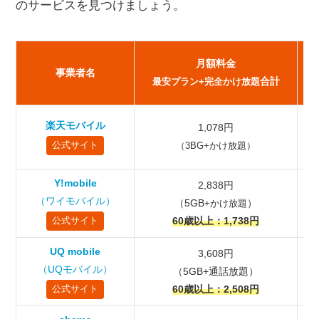
のサービスを見つけましょう。
追加する形式
IIJmio（アイアイジェイミオ）｜オプション料金が安
価・超過料金も11円/30秒
完
月額料金
J:COM MOBILE｜au回線のVoLTE対応・「完全かけ放
事業者名
合計
最安プラン+完全かけ放題
題」は無し
イオンモバイル｜全国イオン店舗のサポートが魅力・
シニア割も提供
楽天モバイル
1,078円
日本通信SIM｜70分無料通話が標準・高音質VoLTEの
（
公式サイト
（3BG+かけ放題）
完全かけ放題も1,200円～
Y!mobile
HISモバイル
2,838円
（ワイモバイル）
（5GB
）
+かけ放題
y.uモバイル
60歳以上：1,738円
公式サイト
【目的別】最適な格安SIMかけ放題プラン
コスト最優先で選ぶなら｜楽天モバイル
UQ mobile
3,608円
（UQモバイル）
（5GB+通話放題）
アプリ不要で最安｜mineo・povo
60歳以上：2,508円
公式サイト
シニア（60歳以上）におすすめ｜Y!mobile・UQ
mobile