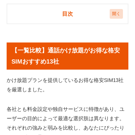
目次
【一覧比較】通話かけ放題がお得な格安SIMおす
すめ13社
【一覧比較】通話かけ放題がお得な格安
楽天モバイル｜専用アプリ利用で「0円」かけ放題
Y!mobile（ワイモバイル）｜60歳以上の永年割引（880
SIMおすすめ13社
円/月）が最強
UQ mobile（UQモバイル）｜シニア割とVoLTE品質・
かけ放題プランを提供しているお得な格安SIM13社
店舗サポートも充実
ahamo（アハモ）｜5分かけ放題が標準搭載（無料）・
を厳選しました。
VoLTE対応
mineo（マイネオ）｜完全かけ放題が最安級（1,210
各社とも料金設定や独自サービスに特徴があり、ユ
円）・アプリ不要
ーザーの目的によって最適な選択肢は異なります。
LINEMO（ラインモ）｜期間限定の「かけ放題オプシ
ョン割引」が強力
それぞれの強みと弱みを比較し、あなたにぴったり
povo（ポヴォ）｜基本料0円に「通話トッピング」を