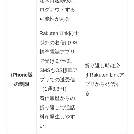
端末再起動後に
ログアウトする
可能性がある
Rakuten Link同士
以外の着信はOS
標準電話アプリ
で受ける仕様。
折り返し時は必
SMSもOS標準ア
iPhone版
ずRakuten Linkア
プリでの送受信
の制限
プリから発信す
（1通3.3円）。
る
着信履歴からの
折り返しで通話
料が発生しやす
い