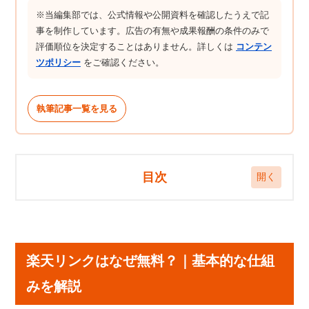
※当編集部では、公式情報や公開資料を確認したうえで記
事を制作しています。広告の有無や成果報酬の条件のみで
評価順位を決定することはありません。詳しくは
コンテン
ツポリシー
をご確認ください。
執筆記事一覧を見る
目次
楽天リンクはなぜ無料？｜基本的な仕組みを解説
①データ通信を利用した通話方式（RCS技術）
楽天リンクはなぜ無料？｜基本的な仕組
②楽天モバイルの戦略的投資
みを解説
③RCS技術の特徴
楽天リンクとLINE通話の違い