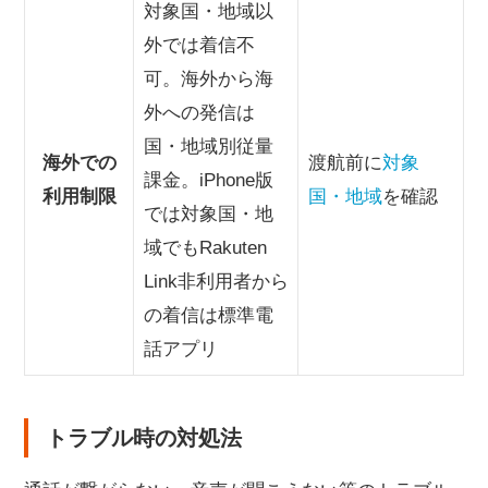
対象国・地域以
外では着信不
可。海外から海
外への発信は
国・地域別従量
海外での
渡航前に
対象
課金。iPhone版
利用制限
国・地域
を確認
では対象国・地
域でもRakuten
Link非利用者から
の着信は標準電
話アプリ
トラブル時の対処法