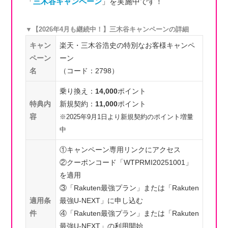
「
三木谷キャンペーン
」を実施中です！
▼【2026年4月も継続中！】三木谷キャンペーンの詳細
キャン
楽天・三木谷浩史の特別なお客様キャンペ
ペーン
ーン
名
（コード：2798）
乗り換え：
14,000
ポイント
特典内
新規契約：
11,000
ポイント
容
※2025年9月1日より新規契約のポイント増量
中
①キャンペーン専用リンクにアクセス
②クーポンコード「WTPRMI20251001」
を適用
③「Rakuten最強プラン」または「Rakuten
適用条
最強U-NEXT」に申し込む
件
④「Rakuten最強プラン」または「Rakuten
最強U-NEXT」の利用開始