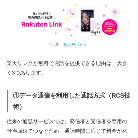
楽天リンクの特徴
無料通話の範囲
SMS機能
楽天ポイント機能
出典：
楽天モバイル
楽天リンクで通話料が発生するケース
無料対象外の電話番号
楽天リンクが無料で通話を提供できる理由は、大き
標準電話アプリから発信した場合
く3つあります。
ログアウト状態での着信
楽天リンクの使い方
①データ通信を利用した通話方式（RCS技
初期設定手順
通話の発信方法
術）
楽天リンクの注意点とデメリット
従来の通話サービスでは、発信者と受信者を専用の
トラブル時の対処法
音声回線でつなぐため、通話時間に応じて料金が発
まとめ｜楽天リンクが無料で使える理由と注意点