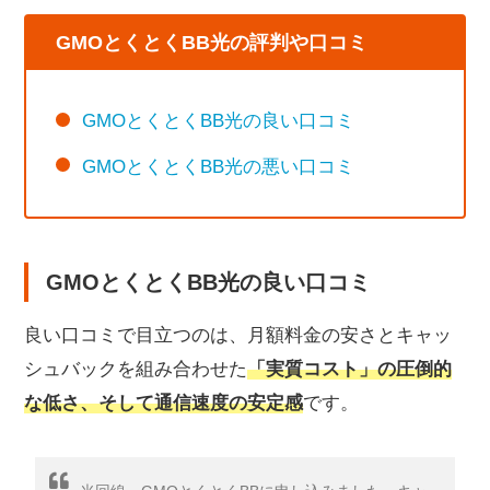
キャッシュバックの受け取りが遅く手続きが煩雑
GMOとくとくBB光の評判や口コミ
大手キャリアとのスマホセット割がない
3年未満の解約で工事費残債が発生する
GMOとくとくBB光の良い口コミ
支払い方法がクレジットカードのみ
電話サポートが有料ダイヤル（通話料がかかる）
GMOとくとくBB光の悪い口コミ
店頭申し込みがない
10ギガプランの提供エリアが限定的
ポイント還元がない
GMOとくとくBB光の良い口コミ
GMOとくとくBB光がおすすめな人・おすすめで
はない人
良い口コミで目立つのは、月額料金の安さとキャッ
GMOとくとくBB光がおすすめな人
シュバックを組み合わせた
「実質コスト」の圧倒的
GMOとくとくBB光がおすすめではない人
な低さ、そして通信速度の安定感
です。
キャッシュバックはいつもらえる？受け取り手順
を解説