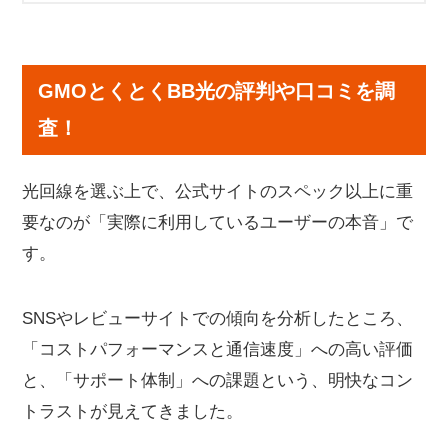
GMOとくとくBB光の評判や口コミを調査！
GMOとくとくBB光の良い口コミ
GMOとくとくBB光の評判や口コミを調
GMOとくとくBB光の悪い口コミ
査！
GMOとくとくBB光の基本情報・料金プラン
GMOとくとくBB光の8つのメリット
光回線を選ぶ上で、公式サイトのスペック以上に重
月額料金が業界最安級
要なのが「実際に利用しているユーザーの本音」で
高額キャッシュバック特典がある
す。
工事費が実質無料
Wi-Fiルーターが無料レンタルできる
契約期間の縛りなし・違約金ゼロ
SNSやレビューサイトでの傾向を分析したところ、
全国エリアをカバー（1ギガプラン）
「コストパフォーマンスと通信速度」への高い評価
通信速度への満足度が高い
と、「サポート体制」への課題という、明快なコン
mineoとのデータ増量特典がある
トラストが見えてきました。
GMOとくとくBB光の8つのデメリット