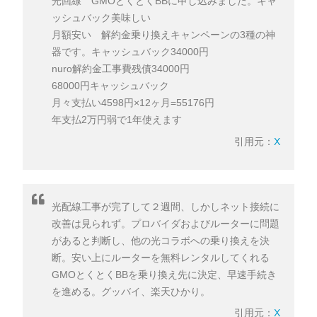
GMOとくとくBB光と他社サービスを比較
光回線 GMOとくとくBBに申し込みました。キャ
ッシュバック美味しい
GMOとくとくBB光の申し込み手順
月額安い 解約金乗り換えキャンペーンの3種の神
光回線を初めて申し込む方（新規開設）
器です。キャッシュバック34000円
現在光回線を利用中の方（乗り換え）
nuro解約金工事費残債34000円
68000円キャッシュバック
GMOとくとくBB光に関してよくある質問
月々支払い4598円×12ヶ月=55176円
GMOとくとくBB光とGMO光アクセスは同じサービス
年支払2万円弱で1年使えます
ですか？
引用元：
X
乗り換えの際に工事は必要ですか？
クレジットカードを持っていなくても申し込めます
か？
光配線工事が完了して２週間、しかしネット接続に
1ギガと10ギガはどちらを選べばいいですか？
改善は見られず。プロバイダおよびルーターに問題
光電話・光テレビは使えますか？
があると判断し、他の光コラボへの乗り換えを決
解約したいときはどうすればいいですか？
断。安い上にルーターを無料レンタルしてくれる
まとめ
GMOとくとくBBを乗り換え先に決定、早速手続き
を進める。グッバイ、楽天ひかり。
引用元：
X