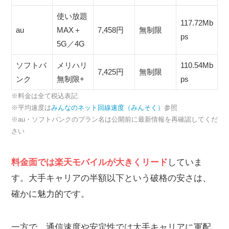
使い放題
117.72Mb
au
MAX＋
7,458円
無制限
ps
5G／4G
ソフトバ
メリハリ
110.54Mb
7,425円
無制限
ンク
無制限+
ps
※料金は全て税込表記
※平均速度は
みんなのネット回線速度（みんそく）
参照
※au・ソフトバンクのプラン名は公開前に最新情報を再確認してくだ
さい
料金面では楽天モバイルが大きくリード
していま
す。大手キャリアの半額以下という破格の安さは、
確かに魅力的です。
一方で、通信速度や安定性では大手キャリアに軍配