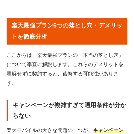
楽天最強プラン5つの落とし穴・デメリットを徹
底分析
楽天最強プラン5つの落とし穴・デメリッ
キャンペーンが複雑すぎて適用条件が分からない
プラチナバンドでも通信速度が不安定な場合がある
トを徹底分析
建物内・地下・山間部で電波が繋がりにくい
Rakuten Linkアプリの通話品質に課題あり
ここからは、楽天最強プランの「本当の落とし穴」
全く使わなくても月1,078円の基本料金が必ず発生
について率直に解説します。これらのデメリットを
楽天最強プランと他社プランを徹底比較！
理解せずに契約すると、後悔する可能性がありま
ドコモ・au・ソフトバンクとの料金・速度比較
す。
格安SIM各社との料金・速度比較
口コミ・評判から見える楽天最強プランの実力
キャンペーンが複雑すぎて適用条件が分か
満足している利用者の特徴と使い方
らない
不満を感じている利用者の具体的な声
楽天最強プランをおすすめする人・しない人を明
楽天モバイルの大きな問題の一つが、
キャンペーン