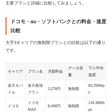
主要プランと詳細に比較してみましょう。
ドコモ・au・ソフトバンクとの料金・速度
比較
大手3キャリアの無制限プランとの比較は以下の通り
です。
データ容
下り平均
キャリア
プラン名
月額料金
量
速度
楽天モバ
楽天最強
83.25Mbp
3,278円
無制限
イル
プラン
s
ドコモ
134.36Mb
ドコモ
8,448円
無制限
MAX
ps