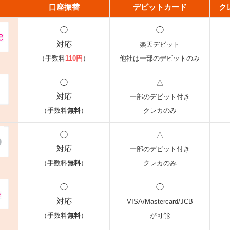
口座振替
デビットカード
ク
◯
◯
対応
楽天デビット
（手数料
110円
）
他社は一部のデビットのみ
◯
△
対応
一部のデビット付き
（手数料
無料
）
クレカのみ
◯
△
対応
一部のデビット付き
（手数料
無料
）
クレカのみ
◯
◯
対応
VISA/Mastercard/JCB
（手数料
無料
）
が可能