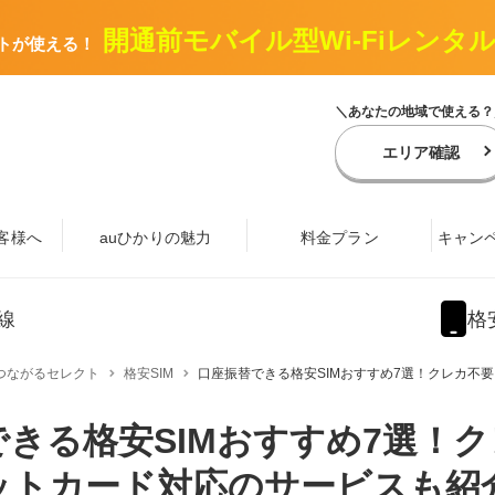
開通前モバイル型Wi-Fiレンタ
トが使える！
＼あなたの地域で使える？
エリア確認
客様へ
auひかりの魅力
料金プラン
キャン
線
格
つながるセレクト
格安SIM
口座振替できる格安SIMおすすめ7選！クレカ不要
きる格安SIMおすすめ7選！
トカード対応のサービスも紹介