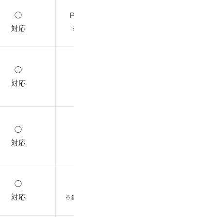
◯
PayPay残高支払い
対応
※申込時は選択不可
◯
ｰ
対応
◯
ｰ
対応
◯
ペイディ
対応
※銀行振込/コンビニ払い