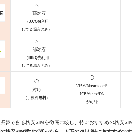
△
一部対応
ｰ
（
J:COM
利用
してる場合のみ）
△
一部対応
ｰ
（
BBIQ光
利用
してる場合のみ）
◯
◯
VISA/Mastercard/
対応
JCB/Amex/DN
（手数料
無料
）
が可能
振替できる格安SIMを徹底比較し、特におすすめの格安SI
の格安SIM選びで迷ったら、以下の7社が特におすすめ
です