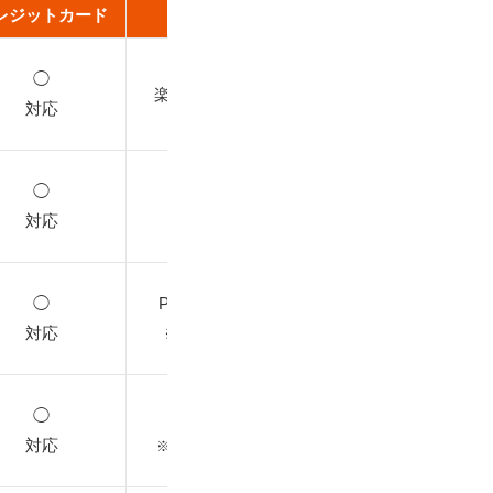
レジットカード
その他
◯
楽天ポイント支払い
対応
◯
dポイント払い
対応
◯
PayPay残高支払い
対応
※申込時は選択不可
◯
auかんたん決済
対応
※端末の一括払いのみ