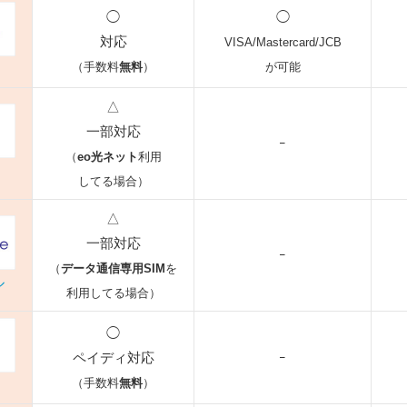
◯
◯
対応
VISA/Mastercard/JCB
（手数料
無料
）
が可能
△
一部対応
ｰ
（
eo光ネット
利用
してる場合）
△
一部対応
ｰ
（
データ通信専用SIM
を
ル
利用してる場合）
◯
ペイディ対応
ｰ
（手数料
無料
）