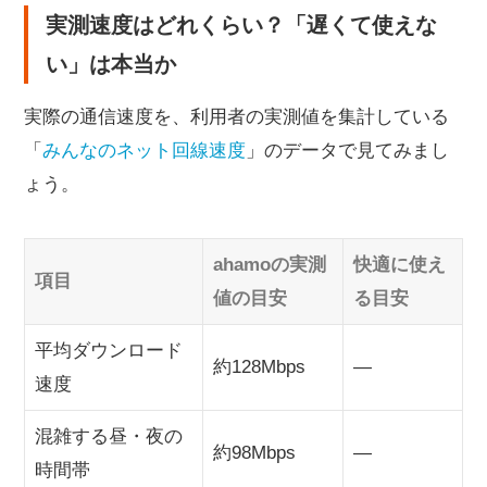
【まとめ】ahamoの電波が悪いと感じたら、まず
実測速度はどれくらい？「遅くて使えな
原因を特定して対処しよう
い」は本当か
実際の通信速度を、利用者の実測値を集計している
「
みんなのネット回線速度
」のデータで見てみまし
ょう。
ahamoの実測
快適に使え
項目
値の目安
る目安
平均ダウンロード
約128Mbps
—
速度
混雑する昼・夜の
約98Mbps
—
時間帯