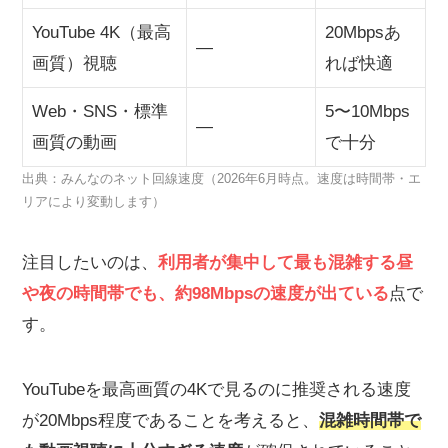
YouTube 4K（最高
20Mbpsあ
—
画質）視聴
れば快適
Web・SNS・標準
5〜10Mbps
—
画質の動画
で十分
出典：みんなのネット回線速度（2026年6月時点。速度は時間帯・エ
リアにより変動します）
注目したいのは、
利用者が集中して最も混雑する昼
や夜の時間帯でも、約98Mbpsの速度が出ている
点で
す。
YouTubeを最高画質の4Kで見るのに推奨される速度
が20Mbps程度であることを考えると、
混雑時間帯で