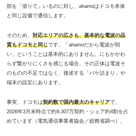
部を「借りて」いるのに対し、ahamoはドコモ本体
⑤場所・状況別の対処法
と同じ設備で通信します。
今日だけ急に繋がらない？通信障害とエリアの確
認方法
通信障害が起きていないか確認する
そのため、
対応エリアの広さも、基本的な電波の品
自分の生活圏がエリア内か確認する
質もドコモと同じ
です。「ahamoだから電波が弱
ahamoの電波・繋がりやすさの口コミ・評判
い」ということは基本的にありません。にもかかわ
「安定していて快適」という良い口コミ
らず繋がりにくさを感じる場合、その正体は電波そ
「繋がらない・遅い」悪い口コミ（場所・状況別）
のものの不足ではなく、後述する「パケ詰まり」や
それでも改善しない場合のおすすめ乗り換え先3
端末の設定にあります。
選
楽天モバイル｜データ使い放題で容量を気にしない人
事実、ドコモは
契約数で国内最大のキャリア
で、
に
2026年3月末時点で約9,307万契約・シェア約4割を占
LINEMO｜ソフトバンク回線でahamoと同水準の料金
めています（電気通信事業者協会／総務省調べ）。
UQモバイル｜au回線で都市部でも安定
ahamoの電波・繋がらないに関するよくある質問