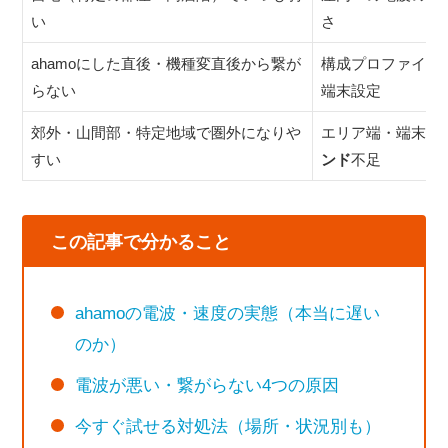
い
さ
ahamoにした直後・機種変直後から繋が
構成プロファイル
らない
端末設定
郊外・山間部・特定地域で圏外になりや
エリア端・端末の
すい
ンド
不足
この記事で分かること
ahamoの電波・速度の実態（本当に遅い
のか）
電波が悪い・繋がらない4つの原因
今すぐ試せる対処法（場所・状況別も）