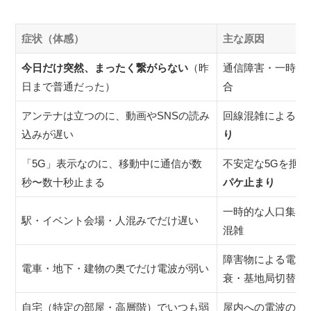
症状（体感）
主な原因
今日だけ突然、まったく繋がらない
（昨
通信障害・一時的
日まで普通だった）
合
アンテナは立つのに、動画やSNSの読み
回線混雑による
パ
込みが遅い
り
「5G」表示なのに、移動中に通信が数
不安定な5Gを掴み
秒〜数十秒止まる
パケ止まり
一時的な人口集中
駅・イベント会場・人混みでだけ遅い
混雑
障害物による電波
電車・地下・建物の奥でだけ電波が弱い
衰・基地局切替
自宅（特定の部屋・高層階）でいつも弱
屋内への電波の届