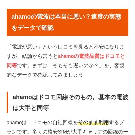
で確認
ahamoはドコモ回線そのもの。基本の電波は大手と同
ahamoの電波は本当に悪い？速度の実態
等
をデータで確認
実測速度はどれくらい？「遅くて使えない」は本当か
ahamoの電波が悪い・繋がらないのはなぜ？4つ
「電波が悪い」という口コミを見ると不安になりま
の原因
すが、結論から言うと
ahamoの電波品質はドコモと
①人口密集地で起きる「パケ詰まり」
同等
です。まずは「そもそも遅いのか？」を、客観
②5G表示なのに止まる「パケ止まり」
的なデータで確認してみましょう。
③地下・建物内・電車内など場所の影響
④端末の設定・対応バンド
ahamoが繋がらない・遅いときの対処法
ahamoはドコモ回線そのもの。基本の電波
①端末の再起動・機内モードのON/OFF
は大手と同等
②5GをOFFにして「4G固定」にする
ahamoは、ドコモの自社回線を
そのまま利用
するプ
③ネットワーク設定のリセット
ランです。多くの格安SIMが大手キャリアの回線の一
④構成プロファイルの削除（iPhone）