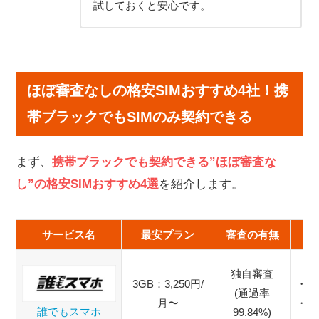
試しておくと安心です。
ほぼ審査なしの格安SIMおすすめ4社！携
帯ブラックでもSIMのみ契約できる
まず、
携帯ブラックでも契約できる”ほぼ審査な
し”の格安SIMおすすめ4選
を紹介します。
サービス名
最安プラン
審査の有無
独自審査
3GB：3,250円/
・コ
(通過率
月〜
・口
誰でもスマホ
99.84%)