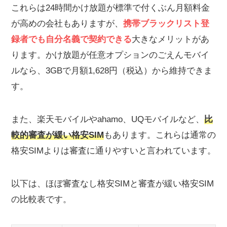
これらは24時間かけ放題が標準で付くぶん月額料金
格安SIM契約時の審査には3種類ある
が高めの会社もありますが、
携帯ブラックリスト登
契約審査｜基本的な本人確認と審査基準
録者でも自分名義で契約できる
大きなメリットがあ
分割審査｜端末購入時に実施される与信審査
ります。かけ放題が任意オプションのごえんモバイ
名義変更審査｜契約者変更時に行われる確認
ルなら、3GBで月額1,628円（税込）から維持できま
格安SIMの審査に通りやすくするコツ
す。
SIMのみ契約で分割審査を回避する
口座振替やコンビニ払いに対応したサービスを選ぶ
本人確認書類は最新かつICチップが読み取れるものを
また、楽天モバイルやahamo、UQモバイルなど、
比
用意する
較的
審査が緩い格安SIM
もあります。これらは通常の
不払い者情報交換に参加していない事業者を選ぶ
格安SIMよりは審査に通りやすいと言われています。
複数回線の同時申し込みは避ける
滞納や不払いがあれば申込前に完済しておく
以下は、ほぼ審査なし格安SIMと審査が緩い格安SIM
格安SIMの審査に落ちた時の対処法
の比較表です。
審査なしのプリペイドSIMを利用する
家族名義で契約する