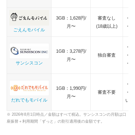
3GB：1,628円/
審査なし
・ク
月〜
(18歳以上)
・口
ごえんモバイル
・口
1GB：3,278円/
独自審査
・銀
月〜
サンシスコン
・コ
・口
1GB：1,990円/
審査不要
・初
月〜
だれでもモバイル
い可
※ 2026年8月1日時点／金額はすべて税込。サンシスコンの月額は口
座振替＋利用期間「ずっと」の割引適用後の金額です。