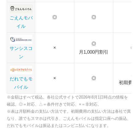
◎
◎
×
ごえんモバ
イル
◎
×
◎
サンシスコ
月1,000円割引
ン
△
×
◎
だれでもモ
初期費用
バイル
※金額はすべて税込。各社公式サイトで2026年8月1日時点の情報を
確認。◎＝対応、△＝条件付きで対応、×＝非対応。
※表は月額料金の支払い方法です。初期費用の支払い方法は各社で異
なり、誰でもスマホは代引き、ごえんモバイルは指定口座への振込、
だれでもモバイルは振込またはコンビニ払いになります。