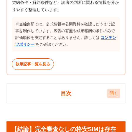
契約条件・解約条件など、読者の判断に関わる情報を分か
りやすく整理しています。
※当編集部では、公式情報や公開資料を確認したうえで記
事を制作しています。広告の有無や成果報酬の条件のみで
評価順位を決定することはありません。詳しくは
コンテン
ツポリシー
をご確認ください。
執筆記事一覧を見る
目次
【結論】完全審査なしの格安SIMは存在せず、ほ
ぼ審査なしで携帯ブラックでも契約できる携帯会
社はある
【結論】完全審査なしの格安SIMは存在