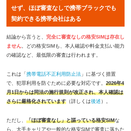
SIMのみ契約する前に確認したい3つの条件
せず、ほぼ審査なしで携帯ブラックでも
手持ちのスマホがそのまま使えるか
契約できる携帯会社はある
クレジットカード以外の支払い手段があるか
本人確認書類が用意できるか
結論から言うと、
完全に審査なしの格安SIMは存在し
ほぼ審査なしの格安SIMおすすめ4社！携帯ブラッ
ません
。どの格安SIMも、本人確認や料金支払い能力
クでもSIMのみ契約できる
の確認など、最低限の審査は行われます。
誰でもスマホ｜スマホ契約実績99.84%でSIMのみ契約
も可能
ごえんモバイル｜審査なし・クレカなしで業界最安級
これは「
携帯電話不正利用防止法
」に基づく措置
の料金設計
で、犯罪利用を防ぐために必要な対応です。
2026年4
だれでもモバイル｜事前審査不要でeSIMなら最短即日
月1日からは同法の施行規則が改正され、本人確認は
開通
さらに厳格化されています
（詳しくは
後述
）。
サンシスコン｜SIMのみ契約・スマホセットの両方が
審査なし
契約時にいくら払う？初期費用と支払い方法で選
ただし、
「
ほぼ審査なし
」と謳っている格安SIM
な
ぶ
ら、大手キャリアや一般的な格安SIMで審査に落ちた