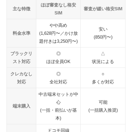
ほぼ審査なし格安
ほぼ審査なしの格安SIMに申し込む
主な特徴
審査が緩い格安SIM
SIM
申込情報を見直して再チャレンジする
やや高め
端末は一括購入または10万円以下の端末にする
安い
料金水準
(1,628円〜／かけ放
審査なし格安SIMに関するよくある質問（FAQ）
(850円〜)
題付きは3,250円〜)
携帯ブラックリストはいつ解除される？
eSIMで審査なしの格安SIMはある？
ブラックリ
◎
△
スト対応
ほぼ全員OK
状況による
審査なし格安SIMでもMNPは可能？
審査なし格安SIMの通信速度は遅い？
クレカなし
◎
○
クレジットカードなしでも契約できる格安SIMはど
対応
全社対応
多くが対応
こ？
中古端末セットが中
本人確認なしで契約できる格安SIMはある？
心
可能
ゲオの格安SIMにも審査はある？
端末購入
(一括・前払いが基
(一括購入推奨)
まとめ：ほぼ審査なしの格安SIMなら携帯ブラッ
本)
クでも契約できる
ドコモ回線