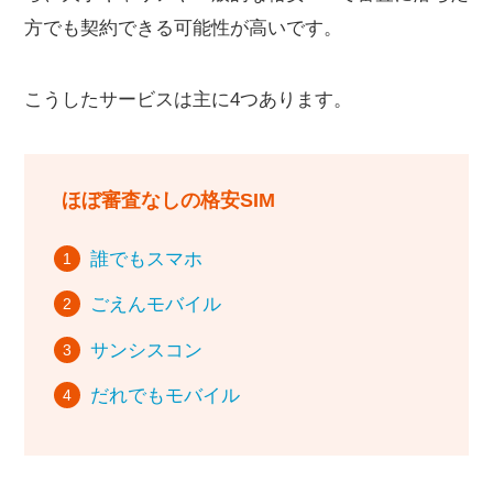
契約時に払う総額を4社で比較
方でも契約できる可能性が高いです。
端末も必要なら初期費用980円から
クレジットカードなしで払う方法
こうしたサービスは主に4つあります。
審査が緩いSIMのみ契約できる格安SIMおすすめ6
社！
楽天モバイル｜SIMのみ契約・口座振替にも対応
ほぼ審査なしの格安SIM
LINEMO｜分割審査なし・クレジットカードなしでも
契約可能
誰でもスマホ
ahamo｜職業不問でクレジットカードなしで契約でき
る
ごえんモバイル
IIJmio｜独自の審査基準で通りやすい傾向あり
サンシスコン
UQモバイル｜一括購入なら与信審査を回避できる
リンクスメイト｜職業や収入の記載が不要で審査に通
だれでもモバイル
りやすい
【2026年4月改正】オンライン契約の本人確認は
ICチップ読み取りが原則に