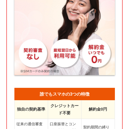
誰でもスマホの3つの特徴
クレジットカー
独自の契約基準
解約金0円
ド不要
従来の通信審査
口座振替とコン
契約期間の縛り