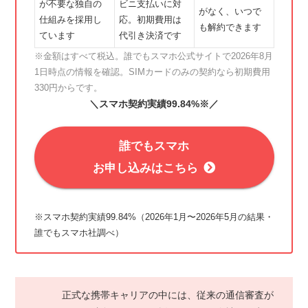
が不要な独自の
ビニ支払いに対
がなく、いつで
仕組みを採用し
応。初期費用は
も解約できます
ています
代引き決済です
※金額はすべて税込。誰でもスマホ公式サイトで2026年8月
1日時点の情報を確認。SIMカードのみの契約なら初期費用
330円からです。
＼スマホ契約実績99.84%※／
誰でもスマホ
お申し込みはこちら
※スマホ契約実績99.84%（2026年1月〜2026年5月の結果・
誰でもスマホ社調べ）
正式な携帯キャリアの中には、従来の通信審査が