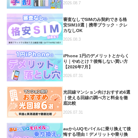
2026.08.7
審査なしでSIMのみ契約できる格
安SIM10選｜携帯ブラック・クレ
カなしOK
2026.08.3
iPhone 1円のデメリットとからく
り｜やめとけ？後悔しない買い方
【2026年7月】
2026.07.31
光回線マンション向けおすすめ6選
｜使える回線の調べ方と料金を徹
底比較
2026.07.31
auからUQモバイルに乗り換えて後
悔する理由！デメリットや乗り換