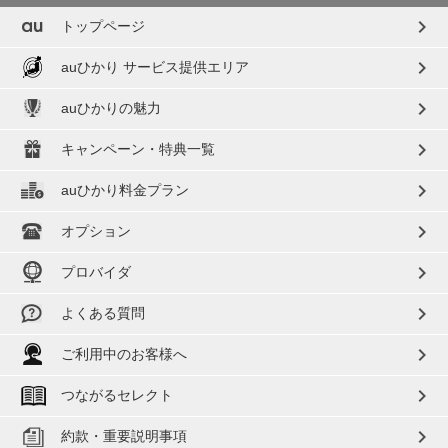
chevron_right
トップページ
chevron_right
auひかり サービス提供エリア
chevron_right
auひかりの魅力
chevron_right
キャンペーン・特典一覧
chevron_right
auひかり料金プラン
chevron_right
オプション
chevron_right
プロバイダ
chevron_right
よくある質問
chevron_right
ご利用中のお客様へ
chevron_right
つながるセレクト
chevron_right
約款・重要説明事項