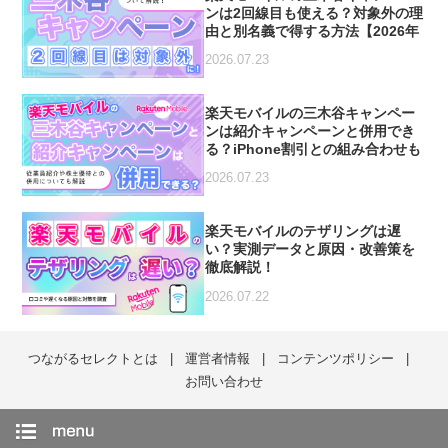
ンは2回線目も使える？対象外の理
由と別名義で得する方法【2026年
7月最新】
2026.07.23
楽天モバイルの三木谷キャンペー
ンは紹介キャンペーンと併用でき
る？iPhone割引との組み合わせも
解説【2026年7月最新】
2026.07.23
楽天モバイルのテザリングは遅
い？実測データと原因・改善策を
徹底解説！
2026.07.22
つながるセレクトとは
運営者情報
コンテンツポリシー
お問い合わせ